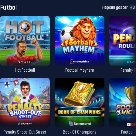
Futbol
Hepsini göster
43
Hot Football
Football Mayhem
Penalty R
Penalty Shoot-Out Street
Book Of Champions
Football 