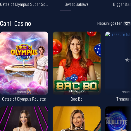
Gates of Olympus Super Scatter
Sweet Baklava
Bigger Ba
Canlı Casino
Hepsini göster
727
Gates of Olympus Roulette
Bac Bo
Treasure