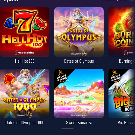
Hoş geldin bonusu!
KAYIT
Hell Hot 100
Gates of Olympus
Burning C
Gates of Olympus 1000
Sweet Bonanza
Big Bass